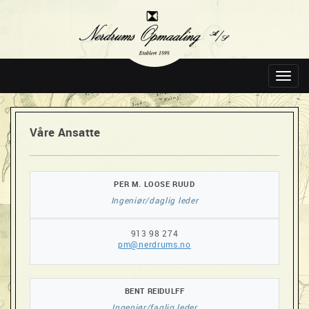
Toggl
navig
Våre Ansatte
PER M. LOOSE RUUD
Ingeniør/daglig leder
913 98 274
pm@nerdrums.no
BENT REIDULFF
Ingeniør/faglig leder