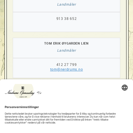
Landmåler
913 38 652
TOM ERIK ØYGARDEN LIEN
Landmåler
412 27 799
tom@nerdrums.no