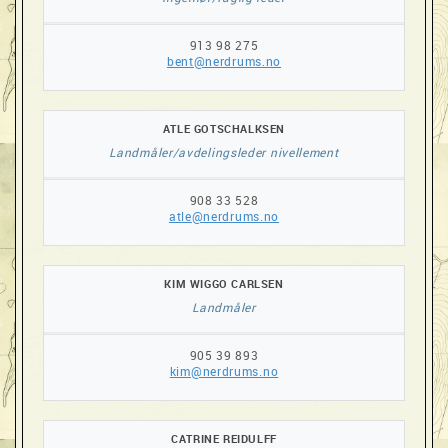
913 98 275
bent@nerdrums.no
ATLE GOTSCHALKSEN
Landmåler/avdelingsleder nivellement
908 33 528
atle@nerdrums.no
KIM WIGGO CARLSEN
Landmåler
905 39 893
kim@nerdrums.no
CATRINE REIDULFF